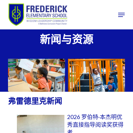
跳
至
菜单
主
要
内
新闻与资源
容
弗雷德里克新闻
2026 罗伯特·本杰明优
秀直接指导阅读奖获得
者