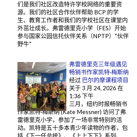
们是我们社区改造特许学校网络的重要资
源。我们的社区合作伙伴帮助 BCP 的学
生、教育工作者和我们的学校社区在课堂内
外茁壮成长。弗雷德里克小学（FES）开始
参与国家公园信托伙伴关系（NPTP）“伙伴
野牛”
弗雷德里克三年级遇见
畅销书作家凯特·梅斯纳
经过
巴尔的摩课程项目
关于 3 月 24, 2026 在
1:36 下午
三月，纽约时报畅销书
作家凯特·梅斯纳 (Kate Messner) 访问了弗
雷德里克小学，参加了一场非常特别的活
动。凯特是五十多本青少年读物的作者，包
括《下一任总统》、《上上下下》系列、