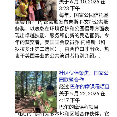
关于 6 月 10, 2026 在
3:23 下午
每年，国家公园信托基
金会 (NPTP) 都会颁发布鲁斯·F·文托公共服
务奖，以表彰在环境保护和公园倡导方面表
现出卓越技能、服务和创新的民选官员。今
年的获奖者，美国国会议员乔·内格斯（科
罗拉多州第二选区），由两位口才出众、热
衷于美国事业的公共演讲者特别介绍。.
社区伙伴聚焦：国家公
园联盟合作
经过
巴尔的摩课程项目
关于 5 月 22, 2026 在
4:17 下午
巴尔的摩课程项目
（BCP）拥有众多本地和区域合作伙伴，它