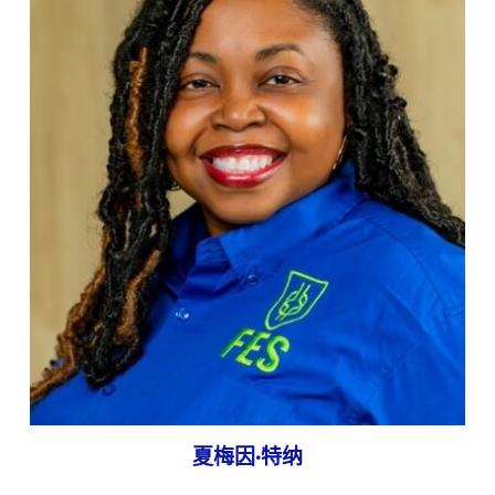
夏梅因·特纳