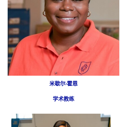
米歇尔·霍恩
学术教练