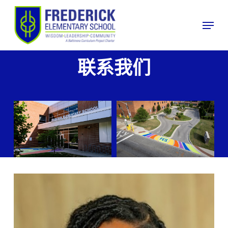
跳
至
菜单
主
要
内
联系我们
容