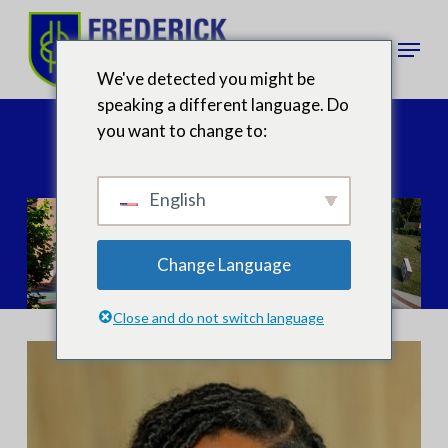
Ir
al
Menú
contenido
We've detected you might be
principal
speaking a different language. Do
Contáctenos
you want to change to:
English
Change Language
Close and do not switch language