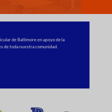
icular de Baltimore en apoyo de la
tes de toda nuestra comunidad.