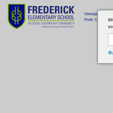
Ir
al
Ventaja
contenido
Enri
PreK-5
We
principal
yo