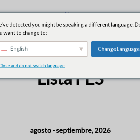
El
Nuestra
quecimiento
método
Calendario
Inscripc
Comunidad
've detected you might be speaking a different language. D
FES
u want to change to:
English
Change Language
Close and do not switch language
Lista FES
agosto - septiembre, 2026