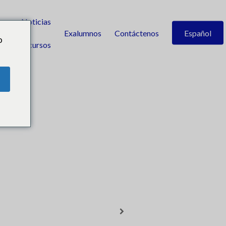
Noticias
ión
y
Exalumnos
Contáctenos
Español
o
recursos