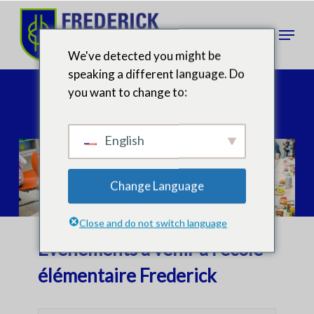
Skip
to
Menu
main
We've detected you might be
content
speaking a different language. Do
Calendrier
you want to change to:
English
Change Language
Close and do not switch language
Événements à venir à l'école
élémentaire Frederick