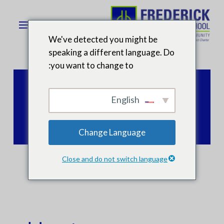
ا
إ
قائمة طعام
ا
We've detected you might be
ا
speaking a different language. Do
you want to change to:
English
Change Language
Close and do not switch language