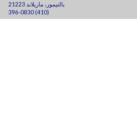
بالتيمور، ماريلاند 21223
(410) 396-0830
يرجى التبرع لمشروع المناهج الدراسية في بالتيمور
لدعم مدرسة فريدريك الابتدائية والطلاب في جميع
أنحاء مجتمعنا.
التبرع